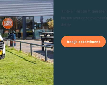
Tineke: “Het blijft genie
krijgen over onze overheer
liefde.
Bekijk assortiment