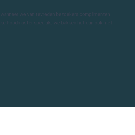
ten wanneer we van tevreden bezoekers complimenten
lijke Foodmaster specials, we bakken het dan ook met