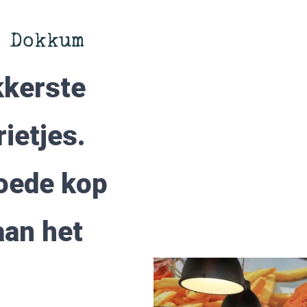
 Dokkum
kkerste
ietjes.
oede kop
aan het