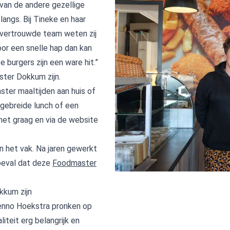
van de andere gezellige
 langs. Bij Tineke en haar
 vertrouwde team weten zij
voor een snelle hap dan kan
 burgers zijn een ware hit.”
aster Dokkum zijn.
ter maaltijden aan huis of
tgebreide lunch of een
et graag en via de website
in het vak. Na jaren gewerkt
toeval dat deze
Foodmaster
Dokkum zijn
Menno Hoekstra pronken op
teit erg belangrijk en